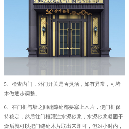
5、
检查内门，外门开关是否灵活，如有异常，可堵
木做逐步调整。
6、在门框与墙之间缝隙处都要塞上木片，使门框保
持稳定，然后往门框灌注水泥砂浆，水泥砂浆凝固干
燥后就可以把门缝处木片取出来即可
，但
24
小时内，