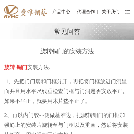
产品中心
|
代理合作
|
关于我们
常见问答
旋转铜门的安装方法
旋转
铜门
安装方法
:
1、先把门门扇和门框分开，再把将门框放进门洞里
面并且用水平尺线垂检查门框与门洞是否安放平正。
如果不平正，就要用木片垫平正了。
2
、再以内门铰
- -
侧做基准边，把
旋转铜门的门框加
强筋上的安装片旋转至与门框以及垂直，然后将安装