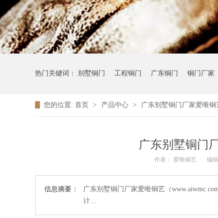
热门关键词：
别墅铜门
工程铜门
广东铜门
铜门厂家
您的位置:
首页
>
产品中心
>
广东别墅铜门厂家爱唯铜
广东别墅铜门
作者：
爱唯铜艺
编
信息摘要：
广东别墅铜门厂家爱唯铜艺（www.aiwmc.
计…