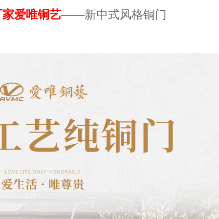
厂家爱唯铜艺
——新中式风格铜门