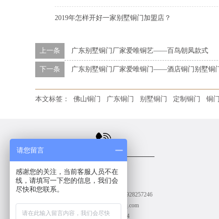
2019年怎样开好一家别墅铜门加盟店？
上一条
广东别墅铜门厂家爱唯铜艺——百鸟朝凤款式
下一条
广东别墅铜门厂家爱唯铜门——酒店铜门别墅铜
本文标签：
佛山铜门
广东铜门
别墅铜门
定制铜门
铜
请您留言
联系我们
感谢您的关注，当前客服人员不在
线，请填写一下您的信息，我们会
CONTACT US
尽快和您联系。
服务热线：19928257246
19928257246
E-Mail：1417776508@qq.com
传真：0757-85607654