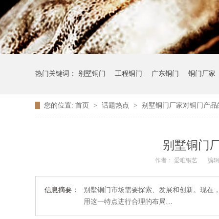
热门关键词：
别墅铜门
工程铜门
广东铜门
铜门厂家
您的位置:
首页
>
话题热点
>
别墅铜门厂家对铜门产品
别墅铜门
作者：
爱唯铜艺
编
信息摘要：
别墅铜门市场需要探索、发展和创新。现在
用这一特点进行合理的布局…